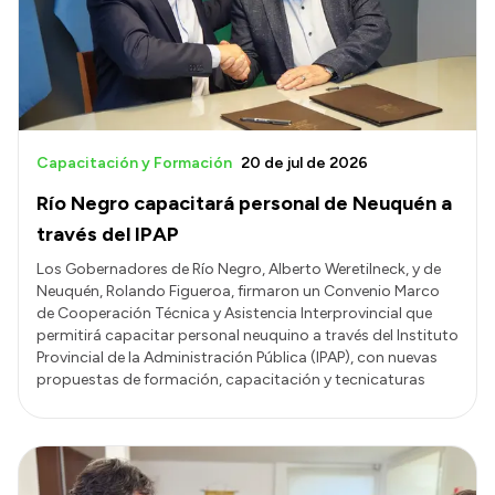
Transparencia
Presupuesto
Boletín Oficial
Compras y licitaciones
Capacitación y Formación
20 de jul de 2026
Consulta de expedientes
Río Negro capacitará personal de Neuquén a
Consulta de pago a proveedores
través del IPAP
Convocatorias
Los Gobernadores de Río Negro, Alberto Weretilneck, y de
Neuquén, Rolando Figueroa, firmaron un Convenio Marco
Intranet
de Cooperación Técnica y Asistencia Interprovincial que
Login
permitirá capacitar personal neuquino a través del Instituto
Provincial de la Administración Pública (IPAP), con nuevas
propuestas de formación, capacitación y tecnicaturas