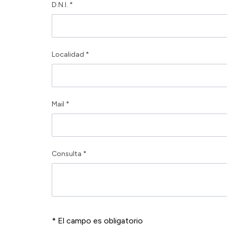
D.N.I. *
Localidad *
Mail *
Consulta *
* El campo es obligatorio