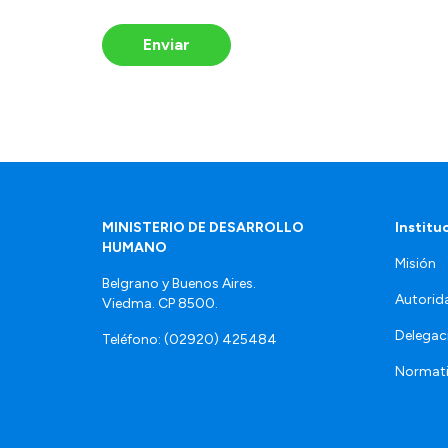
Enviar
MINISTERIO DE DESARROLLO
Institu
HUMANO
Misión
Belgrano y Buenos Aires.
Autorid
Viedma. CP 8500.
Delegac
Teléfono: (02920) 425484
Normat