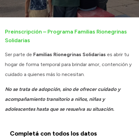
Transparencia
Presupuesto
Preinscripción – Programa Familias Rionegrinas
Boletín Oficial
Solidarias
Compras y licitaciones
Consulta de expedientes
Ser parte de
Familias Rionegrinas Solidarias
es abrir tu
Consulta de pago a proveedores
hogar de forma temporal para brindar amor, contención y
Convocatorias
cuidado a quienes más lo necesitan.
Intranet
No se trata de adopción, sino de ofrecer cuidado y
Login
acompañamiento transitorio a niños, niñas y
adolescentes hasta que se resuelva su situación.
Completá con todos los datos