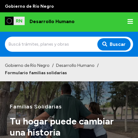
Gobierno de Río Negro
Desarrollo Humano
Buscar
Inicio
Gobierno de Río Negro
/
Desarrollo Humano
/
Formulario familias solidarias
Institucional
Misión
Autoridades
Familias Solidarias
Delegaciones
Tu hogar puede cambiar
Normativa
una historia