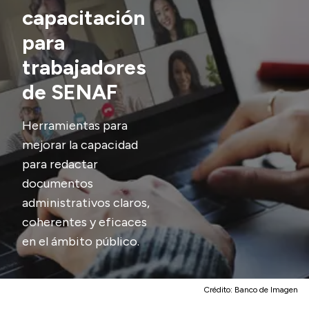
capacitación
Transparencia
para
Presupuesto
trabajadores
Boletín Oficial
de SENAF
Compras y licitaciones
Consulta de expedientes
Herramientas para
Consulta de pago a proveedores
mejorar la capacidad
Convocatorias
para redactar
documentos
Intranet
administrativos claros,
Login
coherentes y eficaces
en el ámbito público.
Crédito:
Banco de Imagen