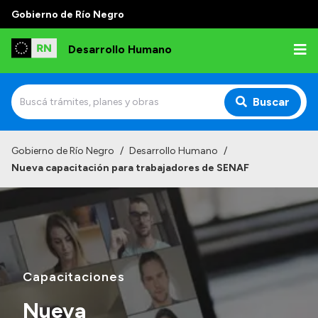
Gobierno de Río Negro
Desarrollo Humano
Buscar
Inicio
Gobierno de Río Negro
/
Desarrollo Humano
/
Nueva capacitación para trabajadores de SENAF
Institucional
Misión
Autoridades
Delegaciones
Capacitaciones
Normativa
Nueva