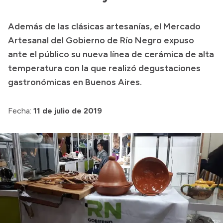
Transparencia
Además de las clásicas artesanías, el Mercado
Presupuesto
Artesanal del Gobierno de Río Negro expuso
Boletín Oficial
ante el público su nueva línea de cerámica de alta
temperatura con la que realizó degustaciones
Compras y licitaciones
gastronómicas en Buenos Aires.
Consulta de expedientes
Consulta de pago a proveedores
Fecha:
11 de julio de 2019
Convocatorias
Intranet
Login