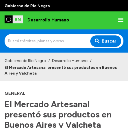
Gobierno de Río Negro
Desarrollo Humano
Buscar
Inicio
Gobierno de Río Negro
/
Desarrollo Humano
/
El Mercado Artesanal presentó sus productos en Buenos
Institucional
Aires y Valcheta
Misión
GENERAL
Autoridades
El Mercado Artesanal
Delegaciones
presentó sus productos en
Normativa
Buenos Aires y Valcheta