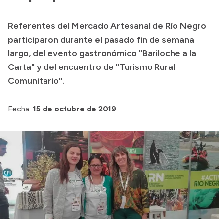
Transparencia
Referentes del Mercado Artesanal de Río Negro
Presupuesto
participaron durante el pasado fin de semana
Boletín Oficial
largo, del evento gastronómico "Bariloche a la
Carta" y del encuentro de "Turismo Rural
Compras y licitaciones
Comunitario".
Consulta de expedientes
Consulta de pago a proveedores
Fecha:
15 de octubre de 2019
Convocatorias
Intranet
Login