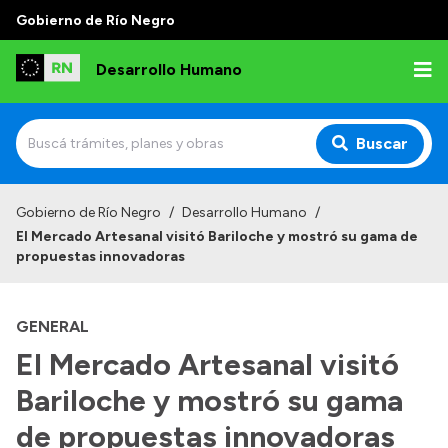
Gobierno de Río Negro
Desarrollo Humano
Buscar
Inicio
Gobierno de Río Negro
/
Desarrollo Humano
/
El Mercado Artesanal visitó Bariloche y mostró su gama de
Institucional
propuestas innovadoras
Misión
GENERAL
Autoridades
El Mercado Artesanal visitó
Delegaciones
Bariloche y mostró su gama
Normativa
de propuestas innovadoras