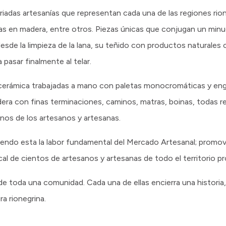
riadas artesanías que representan cada una de las regiones rio
piezas en madera, entre otros. Piezas únicas que conjugan un mi
sde la limpieza de la lana, su teñido con productos naturales c
 pasar finalmente al telar.
cerámica trabajadas a mano con paletas monocromáticas y eng
dera con finas terminaciones, caminos, matras, boinas, todas r
anos de los artesanos y artesanas.
siendo esta la labor fundamental del Mercado Artesanal; promov
cal de cientos de artesanos y artesanas de todo el territorio pro
ir de toda una comunidad. Cada una de ellas encierra una histor
a rionegrina.