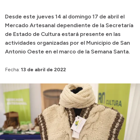
Transparencia
Desde este jueves 14 al domingo 17 de abril el
Presupuesto
Mercado Artesanal dependiente de la Secretaría
Boletín Oficial
de Estado de Cultura estará presente en las
actividades organizadas por el Municipio de San
Compras y licitaciones
Antonio Oeste en el marco de la Semana Santa.
Consulta de expedientes
Consulta de pago a proveedores
Fecha:
13 de abril de 2022
Convocatorias
Intranet
Login