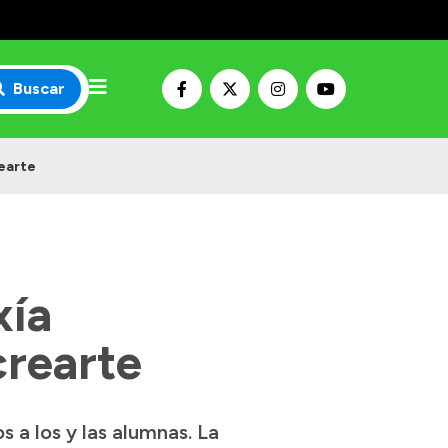
Buscar
earte
xía
crearte
 a los y las alumnas. La