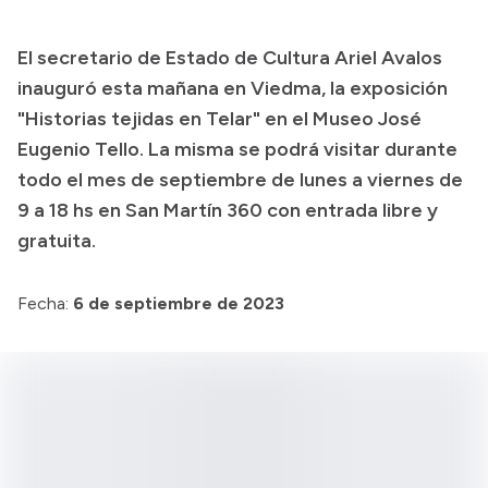
Transparencia
El secretario de Estado de Cultura Ariel Avalos
Presupuesto
inauguró esta mañana en Viedma, la exposición
Boletín Oficial
"Historias tejidas en Telar" en el Museo José
Eugenio Tello. La misma se podrá visitar durante
Compras y licitaciones
todo el mes de septiembre de lunes a viernes de
Consulta de expedientes
9 a 18 hs en San Martín 360 con entrada libre y
Consulta de pago a proveedores
gratuita.
Convocatorias
Intranet
Fecha:
6 de septiembre de 2023
Login