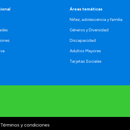
cional
Áreas temáticas
Niñez, adolescencia y familia
ades
Géneros y Diversidad
iones
Discapacidad
iva
Adultos Mayores
Tarjetas Sociales
Términos y condiciones