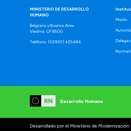
MINISTERIO DE DESARROLLO
Institu
HUMANO
Misión
Belgrano y Buenos Aires.
Autorid
Viedma. CP 8500.
Delegac
Teléfono: (02920) 425484
Normat
Desarrollo Humano
Desarrollado por el Ministerio de Modernización.