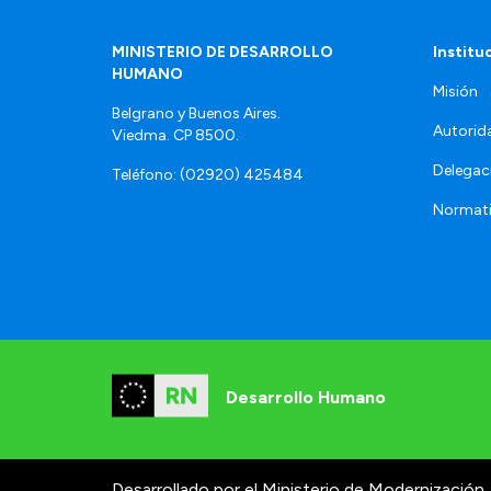
MINISTERIO DE DESARROLLO
Institu
HUMANO
Misión
Belgrano y Buenos Aires.
Autorid
Viedma. CP 8500.
Delegac
Teléfono: (02920) 425484
Normat
Desarrollo Humano
Desarrollado por el Ministerio de Modernización.