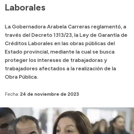
Laborales
Transparencia
Presupuesto
La Gobernadora Arabela Carreras reglamentó, a
Boletín Oficial
través del Decreto 1313/23, la Ley de Garantía de
Compras y licitaciones
Créditos Laborales en las obras públicas del
Consulta de expedientes
Estado provincial, mediante la cual se busca
proteger los intereses de trabajadoras y
Consulta de pago a proveedores
trabajadores afectados a la realización de la
Convocatorias
Obra Pública.
Intranet
Login
Fecha:
24 de noviembre de 2023