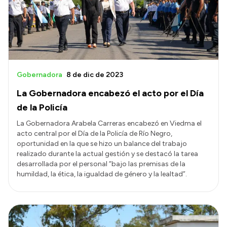
Transparencia
Presupuesto
Boletín Oficial
Compras y licitaciones
Gobernadora
8 de dic de 2023
Consulta de expedientes
La Gobernadora encabezó el acto por el Día
Consulta de pago a proveedores
de la Policía
Convocatorias
La Gobernadora Arabela Carreras encabezó en Viedma el
acto central por el Día de la Policía de Río Negro,
Intranet
oportunidad en la que se hizo un balance del trabajo
Login
realizado durante la actual gestión y se destacó la tarea
desarrollada por el personal “bajo las premisas de la
humildad, la ética, la igualdad de género y la lealtad”.