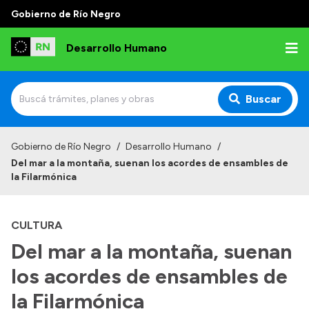
Gobierno de Río Negro
Desarrollo Humano
Buscar
Inicio
Gobierno de Río Negro
/
Desarrollo Humano
/
Del mar a la montaña, suenan los acordes de ensambles de
Institucional
la Filarmónica
Misión
CULTURA
Autoridades
Del mar a la montaña, suenan
Delegaciones
los acordes de ensambles de
Normativa
la Filarmónica