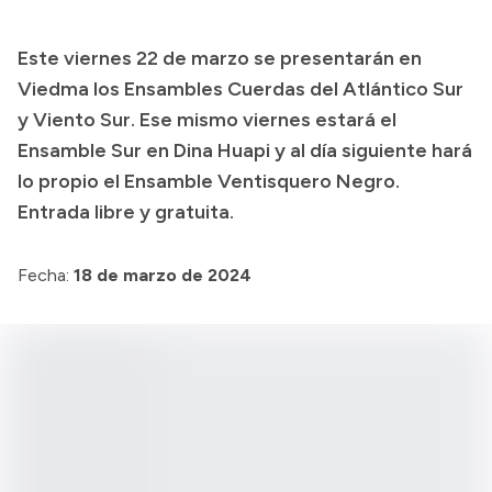
Transparencia
Este viernes 22 de marzo se presentarán en
Presupuesto
Viedma los Ensambles Cuerdas del Atlántico Sur
Boletín Oficial
y Viento Sur. Ese mismo viernes estará el
Ensamble Sur en Dina Huapi y al día siguiente hará
Compras y licitaciones
lo propio el Ensamble Ventisquero Negro.
Consulta de expedientes
Entrada libre y gratuita.
Consulta de pago a proveedores
Convocatorias
Fecha:
18 de marzo de 2024
Intranet
Login