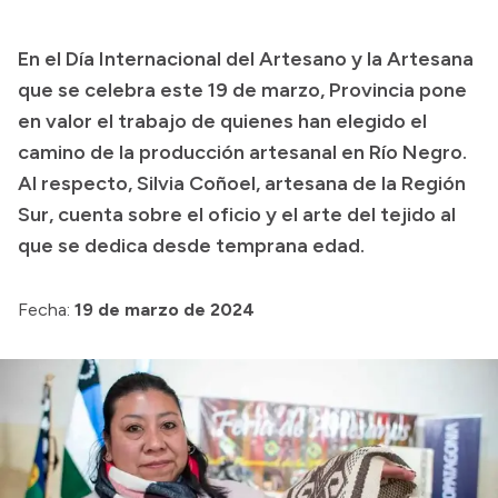
Transparencia
En el Día Internacional del Artesano y la Artesana
Presupuesto
que se celebra este 19 de marzo, Provincia pone
Boletín Oficial
en valor el trabajo de quienes han elegido el
camino de la producción artesanal en Río Negro.
Compras y licitaciones
Al respecto, Silvia Coñoel, artesana de la Región
Consulta de expedientes
Sur, cuenta sobre el oficio y el arte del tejido al
Consulta de pago a proveedores
que se dedica desde temprana edad.
Convocatorias
Intranet
Fecha:
19 de marzo de 2024
Login