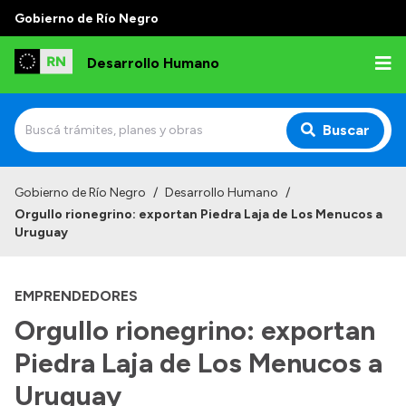
Gobierno de Río Negro
Desarrollo Humano
Buscar
Inicio
Gobierno de Río Negro
/
Desarrollo Humano
/
Orgullo rionegrino: exportan Piedra Laja de Los Menucos a
Institucional
Uruguay
Misión
EMPRENDEDORES
Autoridades
Orgullo rionegrino: exportan
Delegaciones
Piedra Laja de Los Menucos a
Normativa
Uruguay