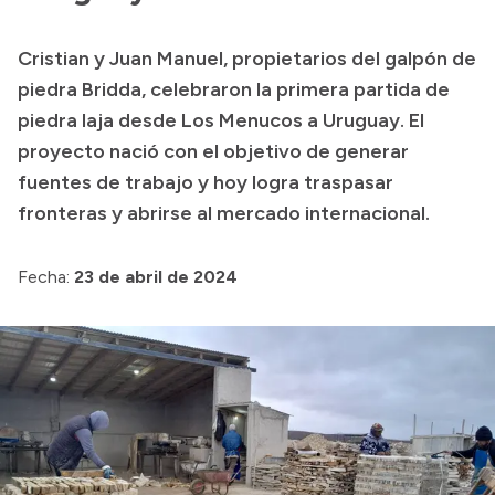
Transparencia
Cristian y Juan Manuel, propietarios del galpón de
Presupuesto
piedra Bridda, celebraron la primera partida de
Boletín Oficial
piedra laja desde Los Menucos a Uruguay. El
proyecto nació con el objetivo de generar
Compras y licitaciones
fuentes de trabajo y hoy logra traspasar
Consulta de expedientes
fronteras y abrirse al mercado internacional.
Consulta de pago a proveedores
Convocatorias
Fecha:
23 de abril de 2024
Intranet
Login