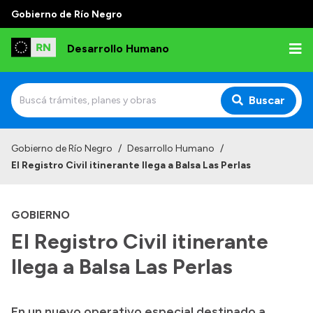
Gobierno de Río Negro
Desarrollo Humano
Buscar
Inicio
Gobierno de Río Negro
/
Desarrollo Humano
/
El Registro Civil itinerante llega a Balsa Las Perlas
Institucional
Misión
GOBIERNO
Autoridades
El Registro Civil itinerante
Delegaciones
llega a Balsa Las Perlas
Normativa
En un nuevo operativo especial destinado a