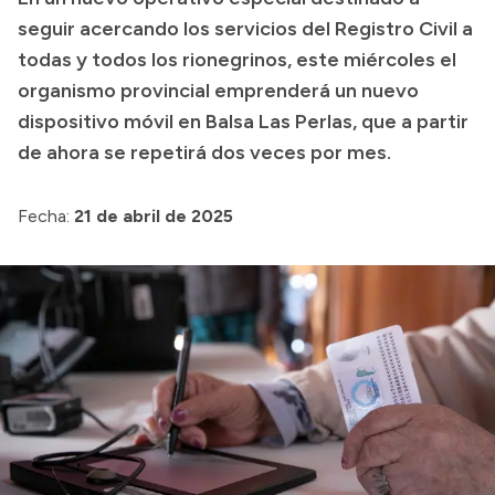
seguir acercando los servicios del Registro Civil a
Transparencia
todas y todos los rionegrinos, este miércoles el
Presupuesto
organismo provincial emprenderá un nuevo
Boletín Oficial
dispositivo móvil en Balsa Las Perlas, que a partir
de ahora se repetirá dos veces por mes.
Compras y licitaciones
Consulta de expedientes
Fecha:
21 de abril de 2025
Consulta de pago a proveedores
Convocatorias
Intranet
Login