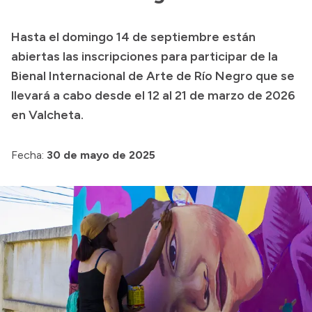
Transparencia
Hasta el domingo 14 de septiembre están
Presupuesto
abiertas las inscripciones para participar de la
Boletín Oficial
Bienal Internacional de Arte de Río Negro que se
llevará a cabo desde el 12 al 21 de marzo de 2026
Compras y licitaciones
en Valcheta.
Consulta de expedientes
Consulta de pago a proveedores
Fecha:
30 de mayo de 2025
Convocatorias
Intranet
Login