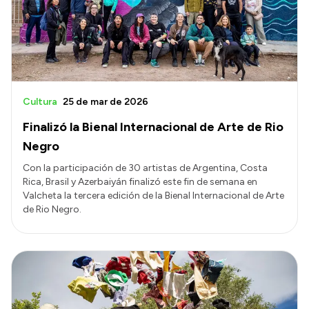
Transparencia
Presupuesto
Boletín Oficial
Compras y licitaciones
Cultura
25 de mar de 2026
Consulta de expedientes
Finalizó la Bienal Internacional de Arte de Rio
Consulta de pago a proveedores
Negro
Convocatorias
Con la participación de 30 artistas de Argentina, Costa
Rica, Brasil y Azerbaiyán finalizó este fin de semana en
Intranet
Valcheta la tercera edición de la Bienal Internacional de Arte
Login
de Rio Negro.