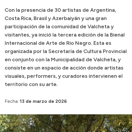
Transparencia
Con la presencia de 30 artistas de Argentina,
Costa Rica, Brasil y Azerbaiyán y una gran
Presupuesto
participación de la comunidad de Valcheta y
Boletín Oficial
visitantes, ya inició la tercera edición de la Bienal
Compras y licitaciones
Internacional de Arte de Rio Negro. Esta es
Consulta de expedientes
organizada por la Secretaría de Cultura Provincial
en conjunto con la Municipalidad de Valcheta, y
Consulta de pago a proveedores
consiste en un espacio de acción donde artistas
Convocatorias
visuales, performers, y curadores intervienen el
Intranet
territorio con su arte.
Login
Fecha:
13 de marzo de 2026