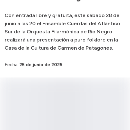
Transparencia
Con entrada libre y gratuita, este sábado 28 de
Presupuesto
junio a las 20 el Ensamble Cuerdas del Atlántico
Boletín Oficial
Sur de la Orquesta Filarmónica de Río Negro
realizará una presentación a puro folklore en la
Compras y licitaciones
Casa de la Cultura de Carmen de Patagones.
Consulta de expedientes
Consulta de pago a proveedores
Fecha:
25 de junio de 2025
Convocatorias
Intranet
Login