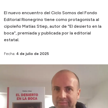
Transparencia
El nuevo encuentro del Ciclo Somos del Fondo
Presupuesto
Editorial Rionegrino tiene como protagonista al
Boletín Oficial
cipoleño Matías Stiep, autor de "El desierto en la
boca", premiada y publicada por la editorial
Compras y licitaciones
estatal.
Consulta de expedientes
Consulta de pago a proveedores
Fecha:
4 de julio de 2025
Convocatorias
Intranet
Login