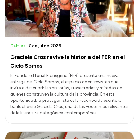
Transparencia
Presupuesto
Boletín Oficial
Compras y licitaciones
Cultura
7 de jul de 2026
Consulta de expedientes
Graciela Cros revive la historia del FER en el
Consulta de pago a proveedores
Ciclo Somos
Convocatorias
El Fondo Editorial Rionegrino (FER) presenta una nueva
entrega del Ciclo Somos, el espacio de entrevistas que
Intranet
invita a descubrir las historias, trayectorias y miradas de
Login
quienes construyen la cultura de la provincia. En esta
oportunidad, la protagonista es la reconocida escritora
barilochense Graciela Cros, una de las voces más relevantes
de la literatura patagónica contemporánea.