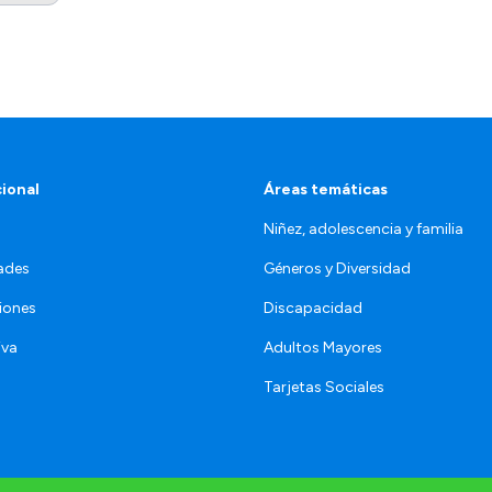
cional
Áreas temáticas
Niñez, adolescencia y familia
ades
Géneros y Diversidad
iones
Discapacidad
iva
Adultos Mayores
Tarjetas Sociales