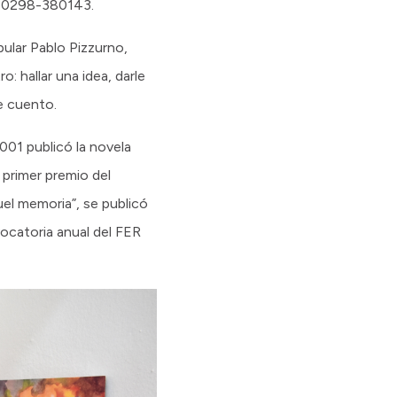
no 0298-380143.
pular Pablo Pizzurno,
: hallar una idea, darle
se cuento.
001 publicó la novela
l primer premio del
uel memoria”, se publicó
vocatoria anual del FER