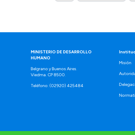
MINISTERIO DE DESARROLLO
Institu
HUMANO
Misión
Belgrano y Buenos Aires.
Autorid
Viedma. CP 8500.
Delegac
Teléfono: (02920) 425484
Normat