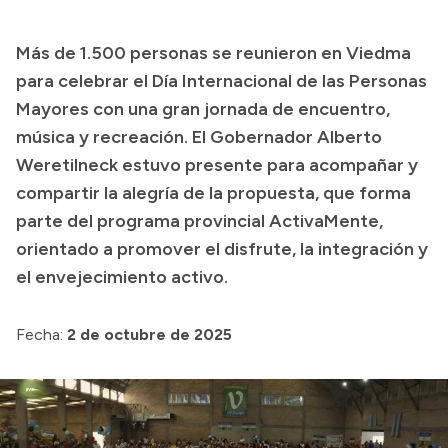
Transparencia
Más de 1.500 personas se reunieron en Viedma
Presupuesto
para celebrar el Día Internacional de las Personas
Boletín Oficial
Mayores con una gran jornada de encuentro,
música y recreación. El Gobernador Alberto
Compras y licitaciones
Weretilneck estuvo presente para acompañar y
Consulta de expedientes
compartir la alegría de la propuesta, que forma
Consulta de pago a proveedores
parte del programa provincial ActivaMente,
Convocatorias
orientado a promover el disfrute, la integración y
Intranet
el envejecimiento activo.
Login
Fecha:
2 de octubre de 2025