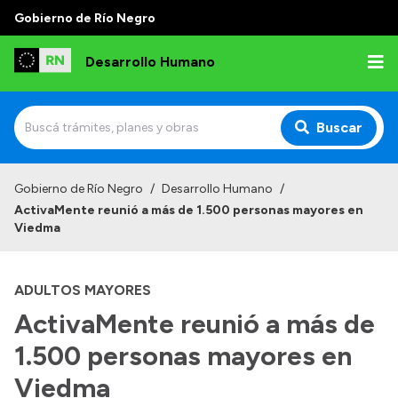
Gobierno de Río Negro
Desarrollo Humano
Buscar
Inicio
Gobierno de Río Negro
/
Desarrollo Humano
/
ActivaMente reunió a más de 1.500 personas mayores en
Institucional
Viedma
Misión
ADULTOS MAYORES
Autoridades
ActivaMente reunió a más de
Delegaciones
1.500 personas mayores en
Normativa
Viedma