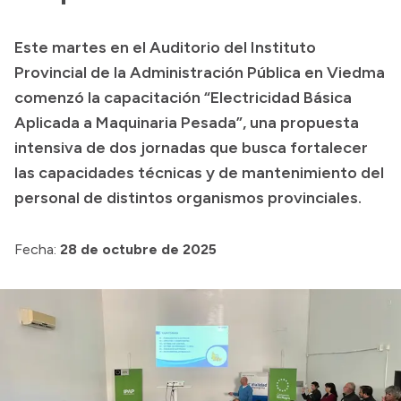
Transparencia
Este martes en el Auditorio del Instituto
Presupuesto
Provincial de la Administración Pública en Viedma
Boletín Oficial
comenzó la capacitación “Electricidad Básica
Aplicada a Maquinaria Pesada”, una propuesta
Compras y licitaciones
intensiva de dos jornadas que busca fortalecer
Consulta de expedientes
las capacidades técnicas y de mantenimiento del
Consulta de pago a proveedores
personal de distintos organismos provinciales.
Convocatorias
Intranet
Fecha:
28 de octubre de 2025
Login