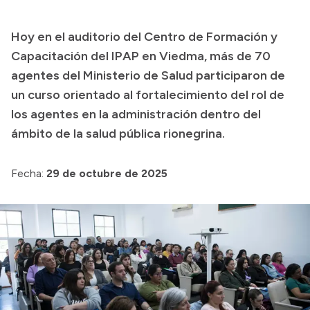
Transparencia
Hoy en el auditorio del Centro de Formación y
Presupuesto
Capacitación del IPAP en Viedma, más de 70
Boletín Oficial
agentes del Ministerio de Salud participaron de
un curso orientado al fortalecimiento del rol de
Compras y licitaciones
los agentes en la administración dentro del
Consulta de expedientes
ámbito de la salud pública rionegrina.
Consulta de pago a proveedores
Convocatorias
Fecha:
29 de octubre de 2025
Intranet
Login