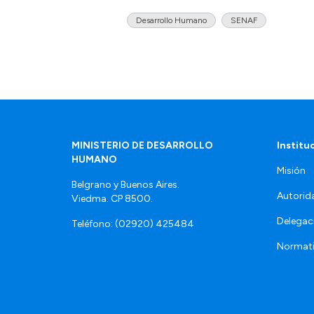
Desarrollo Humano
SENAF
MINISTERIO DE DESARROLLO
Institu
HUMANO
Misión
Belgrano y Buenos Aires.
Autorid
Viedma. CP 8500.
Delegac
Teléfono: (02920) 425484
Normat