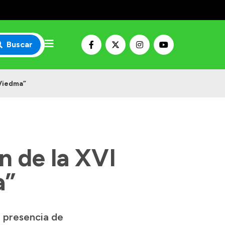
Buscar
 Viedma”
 de la XVI
a”
a presencia de