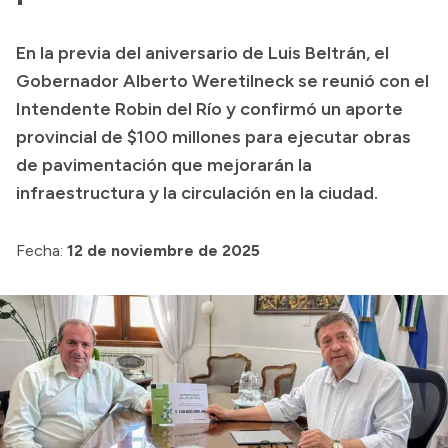
Transparencia
En la previa del aniversario de Luis Beltrán, el
Presupuesto
Gobernador Alberto Weretilneck se reunió con el
Boletín Oficial
Intendente Robin del Río y confirmó un aporte
provincial de $100 millones para ejecutar obras
Compras y licitaciones
de pavimentación que mejorarán la
Consulta de expedientes
infraestructura y la circulación en la ciudad.
Consulta de pago a proveedores
Convocatorias
Fecha:
12 de noviembre de 2025
Intranet
Login