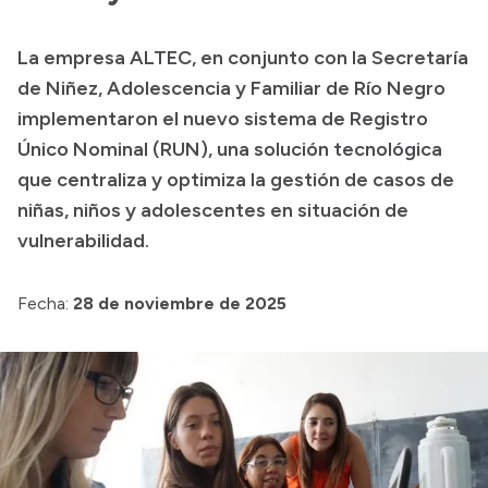
Transparencia
La empresa ALTEC, en conjunto con la Secretaría
Presupuesto
de Niñez, Adolescencia y Familiar de Río Negro
Boletín Oficial
implementaron el nuevo sistema de Registro
Único Nominal (RUN), una solución tecnológica
Compras y licitaciones
que centraliza y optimiza la gestión de casos de
Consulta de expedientes
niñas, niños y adolescentes en situación de
Consulta de pago a proveedores
vulnerabilidad.
Convocatorias
Intranet
Fecha:
28 de noviembre de 2025
Login