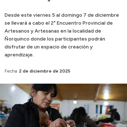
Transparencia
Desde este viernes 5 al domingo 7 de diciembre
Presupuesto
se llevará a cabo el 2° Encuentro Provincial de
Boletín Oficial
Artesanos y Artesanas en la localidad de
Ñorquinco donde los participantes podrán
Compras y licitaciones
disfrutar de un espacio de creación y
Consulta de expedientes
aprendizaje.
Consulta de pago a proveedores
Convocatorias
Fecha:
2 de diciembre de 2025
Intranet
Login