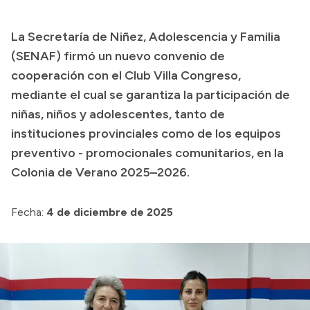
Transparencia
La Secretaría de Niñez, Adolescencia y Familia
Presupuesto
(SENAF) firmó un nuevo convenio de
Boletín Oficial
cooperación con el Club Villa Congreso,
mediante el cual se garantiza la participación de
Compras y licitaciones
niñas, niños y adolescentes, tanto de
Consulta de expedientes
instituciones provinciales como de los equipos
Consulta de pago a proveedores
preventivo - promocionales comunitarios, en la
Convocatorias
Colonia de Verano 2025–2026.
Intranet
Login
Fecha:
4 de diciembre de 2025