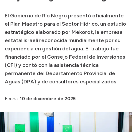
Transparencia
El Gobierno de Río Negro presentó oficialmente
Presupuesto
el Plan Maestro para el Sector Hídrico, un estudio
Boletín Oficial
estratégico elaborado por Mekorot, la empresa
estatal israelí reconocida mundialmente por su
Compras y licitaciones
experiencia en gestión del agua. El trabajo fue
Consulta de expedientes
financiado por el Consejo Federal de Inversiones
Consulta de pago a proveedores
(CFI) y contó con la asistencia técnica
Convocatorias
permanente del Departamento Provincial de
Intranet
Aguas (DPA) y de consultores especializados.
Login
Fecha:
10 de diciembre de 2025