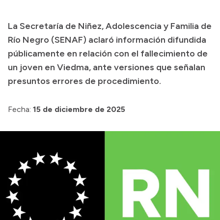
Transparencia
La Secretaría de Niñez, Adolescencia y Familia de
Presupuesto
Río Negro (SENAF) aclaró información difundida
Boletín Oficial
públicamente en relación con el fallecimiento de
un joven en Viedma, ante versiones que señalan
Compras y licitaciones
presuntos errores de procedimiento.
Consulta de expedientes
Consulta de pago a proveedores
Fecha:
15 de diciembre de 2025
Convocatorias
Intranet
Login