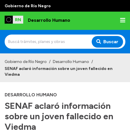
Gobierno de Río Negro
Desarrollo Humano
Buscar
Inicio
Gobierno de Río Negro
/
Desarrollo Humano
/
SENAF aclaró información sobre un joven fallecido en
Institucional
Viedma
Misión
DESARROLLO HUMANO
Autoridades
SENAF aclaró información
Delegaciones
sobre un joven fallecido en
Normativa
Viedma