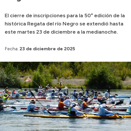
Transparencia
El cierre de inscripciones para la 50° edición de la
Presupuesto
histórica Regata del río Negro se extendió hasta
Boletín Oficial
este martes 23 de diciembre a la medianoche.
Compras y licitaciones
Fecha:
23 de diciembre de 2025
Consulta de expedientes
Consulta de pago a proveedores
Convocatorias
Intranet
Login