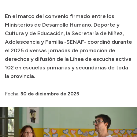
Transparencia
En el marco del convenio firmado entre los
Presupuesto
Ministerios de Desarrollo Humano, Deporte y
Boletín Oficial
Cultura y de Educación, la Secretaría de Niñez,
Adolescencia y Familia -SENAF- coordinó durante
Compras y licitaciones
el 2025 diversas jornadas de promoción de
Consulta de expedientes
derechos y difusión de la Línea de escucha activa
Consulta de pago a proveedores
102 en escuelas primarias y secundarias de toda
Convocatorias
la provincia.
Intranet
Login
Fecha:
30 de diciembre de 2025