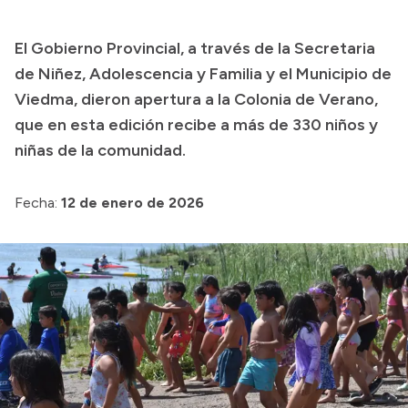
Transparencia
El Gobierno Provincial, a través de la Secretaria
Presupuesto
de Niñez, Adolescencia y Familia y el Municipio de
Boletín Oficial
Viedma, dieron apertura a la Colonia de Verano,
que en esta edición recibe a más de 330 niños y
Compras y licitaciones
niñas de la comunidad.
Consulta de expedientes
Consulta de pago a proveedores
Fecha:
12 de enero de 2026
Convocatorias
Intranet
Login