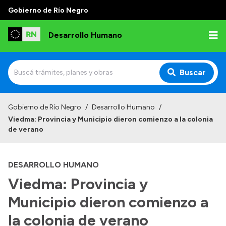
Gobierno de Río Negro
Desarrollo Humano
Buscar
Inicio
Gobierno de Río Negro
/
Desarrollo Humano
/
Viedma: Provincia y Municipio dieron comienzo a la colonia
Institucional
de verano
Misión
DESARROLLO HUMANO
Autoridades
Viedma: Provincia y
Delegaciones
Municipio dieron comienzo a
Normativa
la colonia de verano