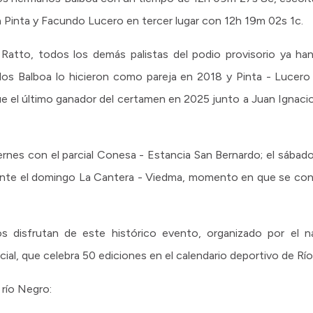
n Pinta y Facundo Lucero en tercer lugar con 12h 19m 02s 1c.
atto, todos los demás palistas del podio provisorio ya han
los Balboa lo hicieron como pareja en 2018 y Pinta - Lucer
fue el último ganador del certamen en 2025 junto a Juan Ignaci
rnes con el parcial Conesa - Estancia San Bernardo; el sábado
mente el domingo La Cantera - Viedma, momento en que se co
os disfrutan de este histórico evento, organizado por el n
al, que celebra 50 ediciones en el calendario deportivo de Rí
 río Negro: