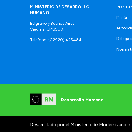
MINISTERIO DE DESARROLLO
Institu
HUMANO
Misión
Belgrano y Buenos Aires.
Autorid
Viedma. CP 8500.
Delegac
Teléfono: (02920) 425484
Normat
Desarrollo Humano
Desarrollado por el Ministerio de Modernización.