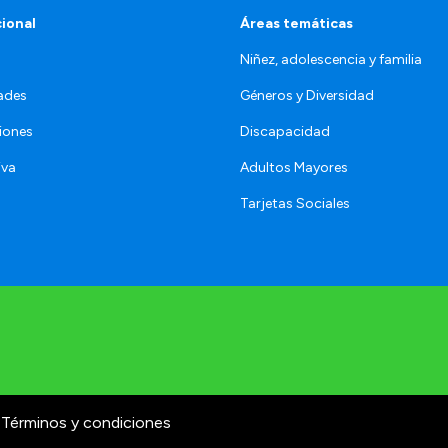
cional
Áreas temáticas
Niñez, adolescencia y familia
ades
Géneros y Diversidad
iones
Discapacidad
iva
Adultos Mayores
Tarjetas Sociales
Términos y condiciones