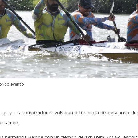
tórico evento
s, las y los competidores volverán a tener día de descanso du
 certamen.
los hermanos Balboa con un tiempo de 12h 09m 27s 8c, escolta