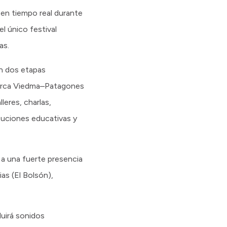
 en tiempo real durante
l único festival
as.
en dos etapas
omarca Viedma–Patagones
leres, charlas,
ituciones educativas y
 a una fuerte presencia
as (El Bolsón),
luirá sonidos