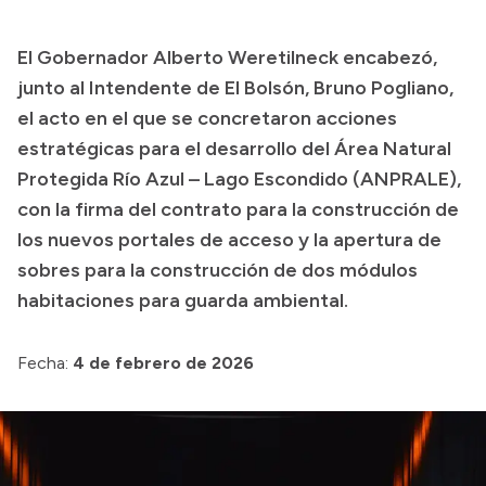
Transparencia
El Gobernador Alberto Weretilneck encabezó,
Presupuesto
junto al Intendente de El Bolsón, Bruno Pogliano,
Boletín Oficial
el acto en el que se concretaron acciones
estratégicas para el desarrollo del Área Natural
Compras y licitaciones
Protegida Río Azul – Lago Escondido (ANPRALE),
Consulta de expedientes
con la firma del contrato para la construcción de
Consulta de pago a proveedores
los nuevos portales de acceso y la apertura de
Convocatorias
sobres para la construcción de dos módulos
Intranet
habitaciones para guarda ambiental.
Login
Fecha:
4 de febrero de 2026