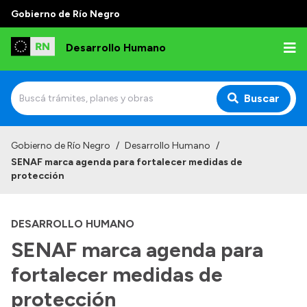
Gobierno de Río Negro
Desarrollo Humano
Buscar
Inicio
Gobierno de Río Negro
/
Desarrollo Humano
/
SENAF marca agenda para fortalecer medidas de
Institucional
protección
Misión
DESARROLLO HUMANO
Autoridades
SENAF marca agenda para
Delegaciones
fortalecer medidas de
Normativa
protección