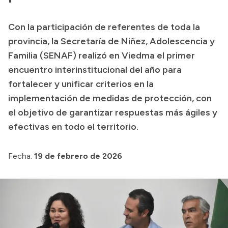
Transparencia
Con la participación de referentes de toda la
Presupuesto
provincia, la Secretaría de Niñez, Adolescencia y
Boletín Oficial
Familia (SENAF) realizó en Viedma el primer
encuentro interinstitucional del año para
Compras y licitaciones
fortalecer y unificar criterios en la
Consulta de expedientes
implementación de medidas de protección, con
Consulta de pago a proveedores
el objetivo de garantizar respuestas más ágiles y
Convocatorias
efectivas en todo el territorio.
Intranet
Login
Fecha:
19 de febrero de 2026