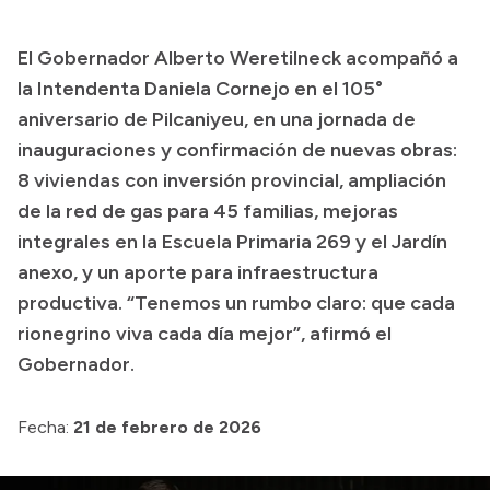
Transparencia
El Gobernador Alberto Weretilneck acompañó a
Presupuesto
la Intendenta Daniela Cornejo en el 105°
Boletín Oficial
aniversario de Pilcaniyeu, en una jornada de
inauguraciones y confirmación de nuevas obras:
Compras y licitaciones
8 viviendas con inversión provincial, ampliación
Consulta de expedientes
de la red de gas para 45 familias, mejoras
Consulta de pago a proveedores
integrales en la Escuela Primaria 269 y el Jardín
Convocatorias
anexo, y un aporte para infraestructura
Intranet
productiva. “Tenemos un rumbo claro: que cada
Login
rionegrino viva cada día mejor”, afirmó el
Gobernador.
Fecha:
21 de febrero de 2026