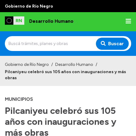
Gobierno de Río Negro
Desarrollo Humano
Buscar
Inicio
Gobierno de Río Negro
/
Desarrollo Humano
/
Pilcaniyeu celebró sus 105 años con inauguraciones y más
Institucional
obras
Misión
MUNICIPIOS
Autoridades
Pilcaniyeu celebró sus 105
Delegaciones
años con inauguraciones y
Normativa
más obras