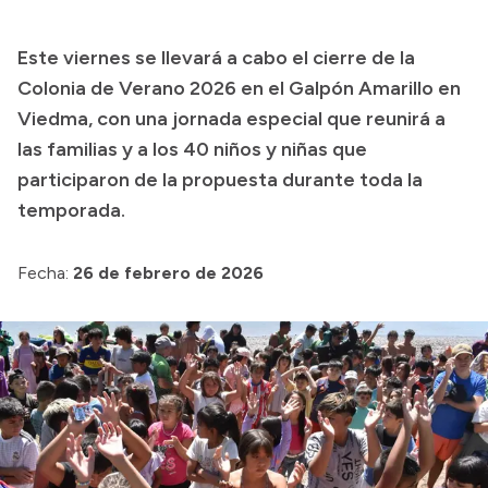
Transparencia
Este viernes se llevará a cabo el cierre de la
Presupuesto
Colonia de Verano 2026 en el Galpón Amarillo en
Boletín Oficial
Viedma, con una jornada especial que reunirá a
las familias y a los 40 niños y niñas que
Compras y licitaciones
participaron de la propuesta durante toda la
Consulta de expedientes
temporada.
Consulta de pago a proveedores
Convocatorias
Fecha:
26 de febrero de 2026
Intranet
Login