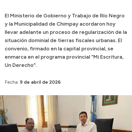
Transparencia
El Ministerio de Gobierno y Trabajo de Río Negro
Presupuesto
y la Municipalidad de Chimpay acordaron hoy
Boletín Oficial
llevar adelante un proceso de regularización de la
situación dominial de tierras fiscales urbanas. El
Compras y licitaciones
convenio, firmado en la capital provincial, se
Consulta de expedientes
enmarca en el programa provincial "Mi Escritura,
Consulta de pago a proveedores
Un Derecho".
Convocatorias
Intranet
Fecha:
9 de abril de 2026
Login