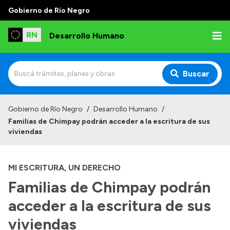
Gobierno de Río Negro
Desarrollo Humano
Buscar
Inicio
Gobierno de Río Negro
/
Desarrollo Humano
/
Familias de Chimpay podrán acceder a la escritura de sus
Institucional
viviendas
Misión
MI ESCRITURA, UN DERECHO
Autoridades
Familias de Chimpay podrán
Delegaciones
acceder a la escritura de sus
Normativa
viviendas