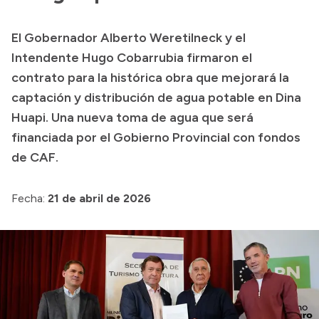
Transparencia
El Gobernador Alberto Weretilneck y el
Presupuesto
Intendente Hugo Cobarrubia firmaron el
Boletín Oficial
contrato para la histórica obra que mejorará la
captación y distribución de agua potable en Dina
Compras y licitaciones
Huapi. Una nueva toma de agua que será
Consulta de expedientes
financiada por el Gobierno Provincial con fondos
Consulta de pago a proveedores
de CAF.
Convocatorias
Intranet
Fecha:
21 de abril de 2026
Login