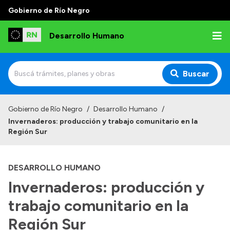
Gobierno de Río Negro
Desarrollo Humano
Buscar
Inicio
Gobierno de Río Negro
/
Desarrollo Humano
/
Invernaderos: producción y trabajo comunitario en la
Institucional
Región Sur
Misión
DESARROLLO HUMANO
Autoridades
Invernaderos: producción y
Delegaciones
trabajo comunitario en la
Normativa
Región Sur