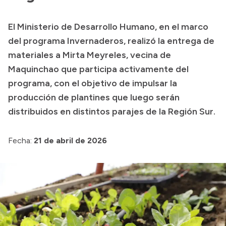
Transparencia
El Ministerio de Desarrollo Humano, en el marco
Presupuesto
del programa Invernaderos, realizó la entrega de
Boletín Oficial
materiales a Mirta Meyreles, vecina de
Maquinchao que participa activamente del
Compras y licitaciones
programa, con el objetivo de impulsar la
Consulta de expedientes
producción de plantines que luego serán
Consulta de pago a proveedores
distribuidos en distintos parajes de la Región Sur.
Convocatorias
Intranet
Fecha:
21 de abril de 2026
Login