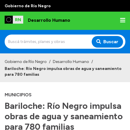
Gobierno de Río Negro
Desarrollo Humano
Buscar
Inicio
Gobierno de Río Negro
/
Desarrollo Humano
/
Bariloche: Río Negro impulsa obras de agua y saneamiento
Institucional
para 780 familias
Misión
MUNICIPIOS
Autoridades
Bariloche: Río Negro impulsa
Delegaciones
obras de agua y saneamiento
Normativa
para 780 familias