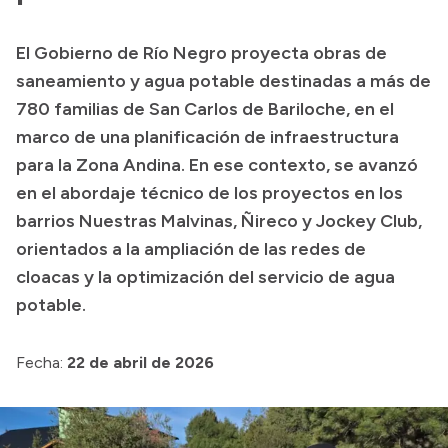
Transparencia
El Gobierno de Río Negro proyecta obras de
Presupuesto
saneamiento y agua potable destinadas a más de
Boletín Oficial
780 familias de San Carlos de Bariloche, en el
marco de una planificación de infraestructura
Compras y licitaciones
para la Zona Andina. En ese contexto, se avanzó
Consulta de expedientes
en el abordaje técnico de los proyectos en los
Consulta de pago a proveedores
barrios Nuestras Malvinas, Ñireco y Jockey Club,
Convocatorias
orientados a la ampliación de las redes de
Intranet
cloacas y la optimización del servicio de agua
Login
potable.
Fecha:
22 de abril de 2026