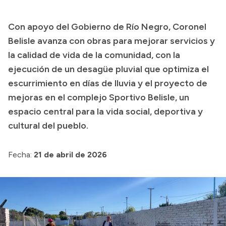
Transparencia
Con apoyo del Gobierno de Río Negro, Coronel
Presupuesto
Belisle avanza con obras para mejorar servicios y
Boletín Oficial
la calidad de vida de la comunidad, con la
ejecución de un desagüe pluvial que optimiza el
Compras y licitaciones
escurrimiento en días de lluvia y el proyecto de
Consulta de expedientes
mejoras en el complejo Sportivo Belisle, un
Consulta de pago a proveedores
espacio central para la vida social, deportiva y
Convocatorias
cultural del pueblo.
Intranet
Login
Fecha:
21 de abril de 2026