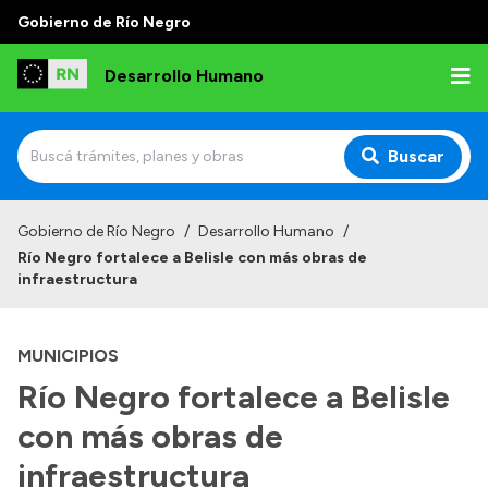
Gobierno de Río Negro
Desarrollo Humano
Buscar
Inicio
Gobierno de Río Negro
/
Desarrollo Humano
/
Río Negro fortalece a Belisle con más obras de
Institucional
infraestructura
Misión
MUNICIPIOS
Autoridades
Río Negro fortalece a Belisle
Delegaciones
con más obras de
Normativa
infraestructura