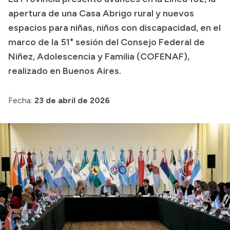
apertura de una Casa Abrigo rural y nuevos
Transparencia
espacios para niñas, niños con discapacidad, en el
Presupuesto
marco de la 51° sesión del Consejo Federal de
Boletín Oficial
Niñez, Adolescencia y Familia (COFENAF),
realizado en Buenos Aires.
Compras y licitaciones
Consulta de expedientes
Fecha:
23 de abril de 2026
Consulta de pago a proveedores
Convocatorias
Intranet
Login