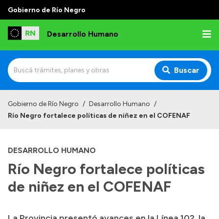
Gobierno de Río Negro
Desarrollo Humano
Buscar
Inicio
Gobierno de Río Negro
/
Desarrollo Humano
/
Río Negro fortalece políticas de niñez en el COFENAF
Institucional
Misión
DESARROLLO HUMANO
Autoridades
Río Negro fortalece políticas
Delegaciones
de niñez en el COFENAF
Normativa
La Provincia presentó avances en la Línea 102, la